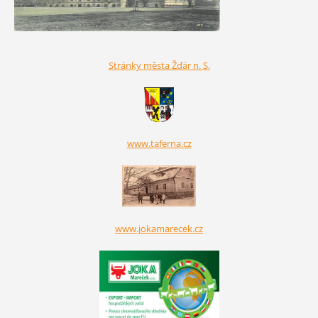
Stránky města Žďár n. S.
www.taferna.cz
www.jokamarecek.cz