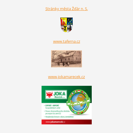
Stránky města Žďár n. S.
www.taferna.cz
www.jokamarecek.cz