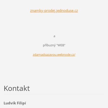
znamky-prodej.jednoduse.cz
a
příbuzný "WEB"
zdarnadsazavou.webnode.cz/
Kontakt
Ludvík Filipí