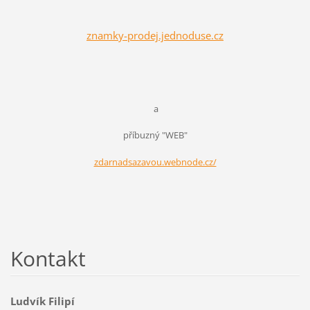
znamky-prodej.jednoduse.cz
a
příbuzný "WEB"
zdarnadsazavou.webnode.cz/
Kontakt
Ludvík Filipí