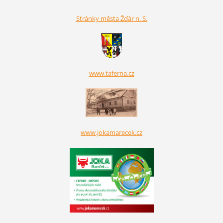
Stránky města Žďár n. S.
www.taferna.cz
www.jokamarecek.cz