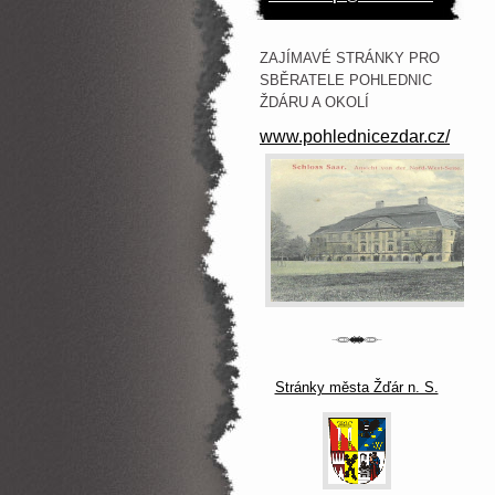
ZAJÍMAVÉ STRÁNKY PRO
SBĚRATELE POHLEDNIC
ŽDÁRU A OKOLÍ
www.pohlednicezdar.cz/
Stránky města Žďár n. S.