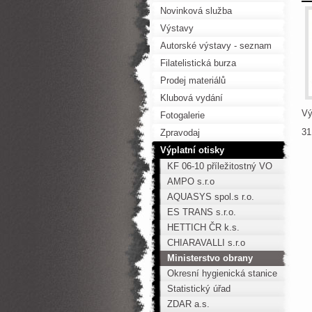
Novinková služba
Výstavy
Autorské výstavy - seznam
Filatelistická burza
Prodej materiálů
Klubová vydání
Vý
Fotogalerie
31
Zpravodaj
Výplatní otisky
KF 06-10 příležitostný VO
AMPO s.r.o
AQUASYS spol.s r.o.
ES TRANS s.r.o.
HETTICH ČR k.s.
CHIARAVALLI s.r.o
Ministerstvo obrany
Okresní hygienická stanice
Statistický úřad
ZDAR a.s.