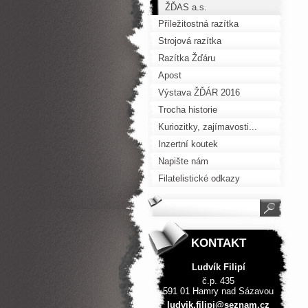
ŽĎAS a.s.
Příležitostná razítka
Strojová razítka
Razítka Žďáru
Apost
Výstava ŽĎÁR 2016
Trocha historie
Kuriozitky, zajímavosti...
Inzertní koutek
Napište nám
Filatelistické odkazy
KONTAKT
Ludvík Filipí
č.p. 435
591 01 Hamry nad Sázavou
ludvik.f
ilipi@se
znam.cz