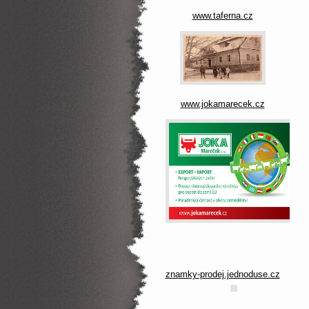
www.taferna.cz
www.jokamarecek.cz
znamky-prodej.jednoduse.cz