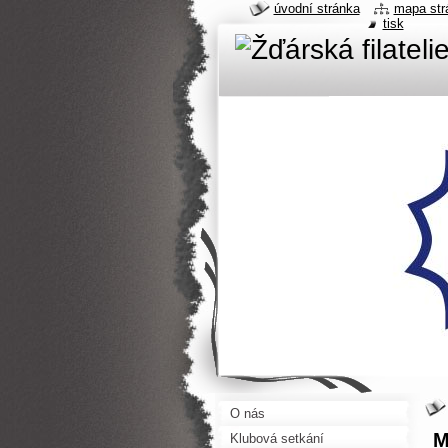
úvodní stránka
mapa str
tisk
O nás
M
Klubová setkání