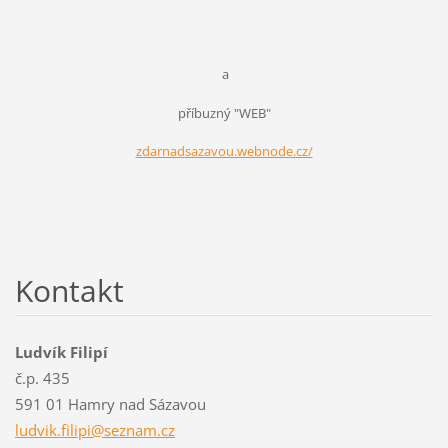
a
příbuzný "WEB"
zdarnadsazavou.webnode.cz/
Kontakt
Ludvík Filipí
č.p. 435
591 01 Hamry nad Sázavou
ludvik.f
ilipi@se
znam.cz