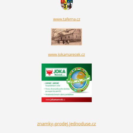
www.taferna.cz
www.jokamarecek.cz
znamky-prodej.jednoduse.cz