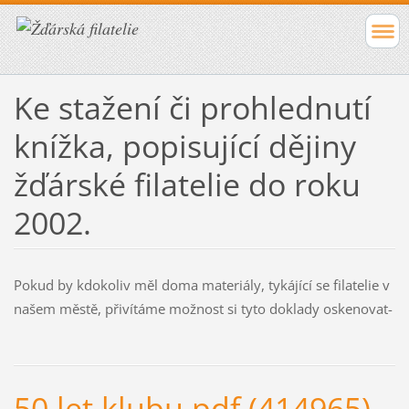
Ke stažení či prohlednutí
knížka, popisující dějiny
žďárské filatelie do roku
2002.
Pokud by kdokoliv měl doma materiály, tykájící se filatelie v
našem městě, přivítáme možnost si tyto doklady oskenovat-
50 let klubu.pdf (414965)