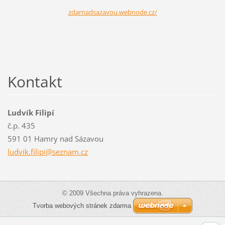
zdarnadsazavou.webnode.cz/
Kontakt
Ludvík Filipí
č.p. 435
591 01 Hamry nad Sázavou
ludvik.f
ilipi@se
znam.cz
© 2009 Všechna práva vyhrazena.
Tvorba webových stránek zdarma